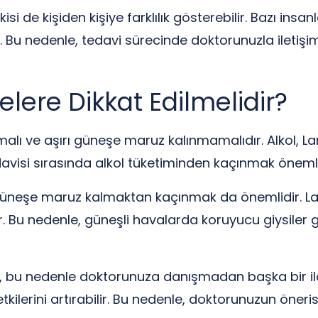
isi de kişiden kişiye farklılık gösterebilir. Bazı insanl
lir. Bu nedenle, tedavi sürecinde doktorunuzla iletiş
elere Dikkat Edilmelidir?
malı ve aşırı güneşe maruz kalınmamalıdır. Alkol, Larox
edavisi sırasında alkol tüketiminden kaçınmak önemli
 güneşe maruz kalmaktan kaçınmak da önemlidir. Laro
ir. Bu nedenle, güneşli havalarda koruyucu giysile
ilir, bu nedenle doktorunuza danışmadan başka bir ila
n etkilerini artırabilir. Bu nedenle, doktorunuzun ön