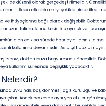
ekilde düzenli olarak gerçekleştirilmelidir. Genellik
erilir. İlacın etkisinin en iyi şekilde hissedilebilme
a ve ihtiyaçlarına bağlı olarak değişebilir. Doktoru
torunuzun talimatlarına kesinlikle uymalı ve ilacı aş
mkün olan en kısa sürede hatırlayıp ilacınızı almalı
zenli kullanıma devam edin. Asla çift doz almayın.
aşırsanız, doktorunuza başvurmanız önemlidir. Dokto
eya kullanım süresinde değişiklik yapacaktır.
i Nelerdir?
sında uyku hali, baş dönmesi, ağız kuruluğu ve kabızl
aya çıkar. Ancak herkesde aynı yan etkiler görülmeyeb
kileri yaşamayabilir veya daha hafif bir şekilde den