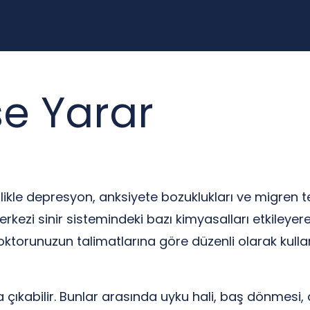
şe Yarar
likle depresyon, anksiyete bozuklukları ve migren teda
merkezi sinir sistemindeki bazı kimyasalları etkileye
 doktorunuzun talimatlarına göre düzenli olarak kullan
a çıkabilir. Bunlar arasında uyku hali, baş dönmesi, a