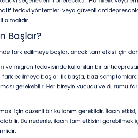
 tedavi seçeneklerini önerecektir. Hamilelik vey
rnatif tedavi yöntemleri veya güvenli antidepresanlar 
i olmalıdır.
an Başlar?
içinde fark edilmeye başlar, ancak tam etkisi için dah
 ve migren tedavisinde kullanılan bir antidepresan il
fark edilmeye başlar. İlk başta, bazı semptomlarda 
lması gerekebilir. Her bireyin vücudu ve durumu farkl
ması için düzenli bir kullanım gereklidir. İlacın etki
alabilir. Bu nedenle, ilacın tam etkisini görebilmek 
lidir.