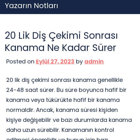
Skip
Yazarın Notları
to
content
20 Lik Diş Çekimi Sonrası
Kanama Ne Kadar Sürer
Posted on
Eylül 27, 2023
by
admin
20 lik diş çekimi sonrası kanama genellikle
24-48 saat sürer. Bu süre boyunca hafif bir
kanama veya tükürükte hafif bir kanama
normaldir. Ancak, kanama süresi kişiden
kişiye değişebilir ve bazı durumlarda kanama
daha uzun sürebilir. Kanamanın kontrol
edilmesi önemlidir ve bunun için bazı