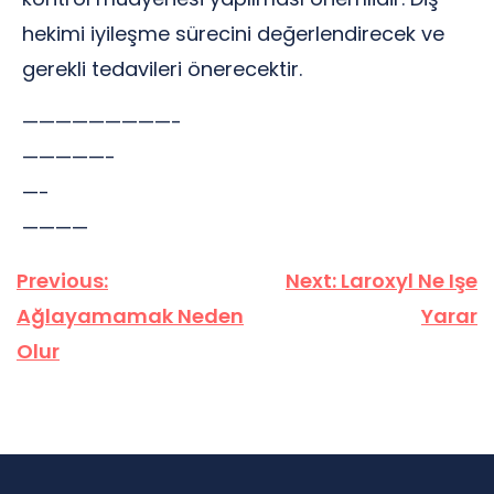
hekimi iyileşme sürecini değerlendirecek ve
gerekli tedavileri önerecektir.
—————————-
—————-
—-
————
Yazı
Previous:
Next:
Laroxyl Ne Işe
gezinmesi
Ağlayamamak Neden
Yarar
Olur