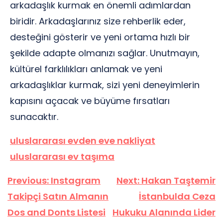
arkadaşlık kurmak en önemli adımlardan
biridir. Arkadaşlarınız size rehberlik eder,
desteğini gösterir ve yeni ortama hızlı bir
şekilde adapte olmanızı sağlar. Unutmayın,
kültürel farklılıkları anlamak ve yeni
arkadaşlıklar kurmak, sizi yeni deneyimlerin
kapısını açacak ve büyüme fırsatları
sunacaktır.
uluslararası evden eve nakliyat
uluslararası ev taşıma
Yazı
Previous:
Instagram
Next:
Hakan Taştemir
gezinmesi
Takipçi Satın Almanın
İstanbulda Ceza
Dos and Donts Listesi
Hukuku Alanında Lider