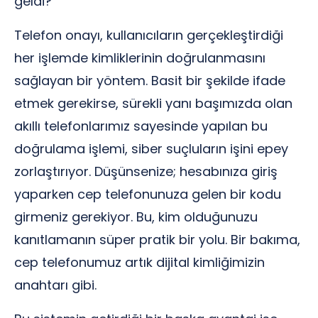
geldi?
Telefon onayı, kullanıcıların gerçekleştirdiği
her işlemde kimliklerinin doğrulanmasını
sağlayan bir yöntem. Basit bir şekilde ifade
etmek gerekirse, sürekli yanı başımızda olan
akıllı telefonlarımız sayesinde yapılan bu
doğrulama işlemi, siber suçluların işini epey
zorlaştırıyor. Düşünsenize; hesabınıza giriş
yaparken cep telefonunuza gelen bir kodu
girmeniz gerekiyor. Bu, kim olduğunuzu
kanıtlamanın süper pratik bir yolu. Bir bakıma,
cep telefonumuz artık dijital kimliğimizin
anahtarı gibi.