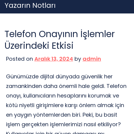
Skip
Yazarın Notları
to
content
Telefon Onayının İşlemler
Üzerindeki Etkisi
Posted on
Aralık 13, 2024
by
admin
Günümüzde dijital dünyada güvenlik her
zamankinden daha önemli hale geldi. Telefon
onayı, kullanıcıların hesaplarını korumak ve
kötü niyetli girişimlere karşı önlem almak için
en yaygın yöntemlerden biri. Peki, bu basit
işlem gerçekten işlemlerimizi nasıl etkiliyor?
Kullanıcılar için bir güven damgası mı