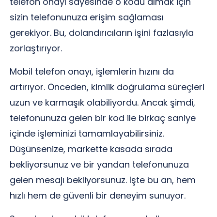
telefon onayı sayesinde o kodu almak için
sizin telefonunuza erişim sağlaması
gerekiyor. Bu, dolandırıcıların işini fazlasıyla
zorlaştırıyor.
Mobil telefon onayı, işlemlerin hızını da
artırıyor. Önceden, kimlik doğrulama süreçleri
uzun ve karmaşık olabiliyordu. Ancak şimdi,
telefonunuza gelen bir kod ile birkaç saniye
içinde işleminizi tamamlayabilirsiniz.
Düşünsenize, markette kasada sırada
bekliyorsunuz ve bir yandan telefonunuza
gelen mesajı bekliyorsunuz. İşte bu an, hem
hızlı hem de güvenli bir deneyim sunuyor.