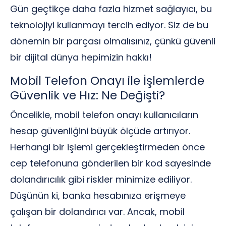
Gün geçtikçe daha fazla hizmet sağlayıcı, bu
teknolojiyi kullanmayı tercih ediyor. Siz de bu
dönemin bir parçası olmalısınız, çünkü güvenli
bir dijital dünya hepimizin hakkı!
Mobil Telefon Onayı ile İşlemlerde
Güvenlik ve Hız: Ne Değişti?
Öncelikle, mobil telefon onayı kullanıcıların
hesap güvenliğini büyük ölçüde artırıyor.
Herhangi bir işlemi gerçekleştirmeden önce
cep telefonuna gönderilen bir kod sayesinde
dolandırıcılık gibi riskler minimize ediliyor.
Düşünün ki, banka hesabınıza erişmeye
çalışan bir dolandırıcı var. Ancak, mobil