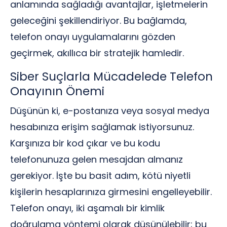
anlamında sağladığı avantajlar, işletmelerin
geleceğini şekillendiriyor. Bu bağlamda,
telefon onayı uygulamalarını gözden
geçirmek, akıllıca bir stratejik hamledir.
Siber Suçlarla Mücadelede Telefon
Onayının Önemi
Düşünün ki, e-postanıza veya sosyal medya
hesabınıza erişim sağlamak istiyorsunuz.
Karşınıza bir kod çıkar ve bu kodu
telefonunuza gelen mesajdan almanız
gerekiyor. İşte bu basit adım, kötü niyetli
kişilerin hesaplarınıza girmesini engelleyebilir.
Telefon onayı, iki aşamalı bir kimlik
doğrulama yöntemi olarak düşünülebilir; bu