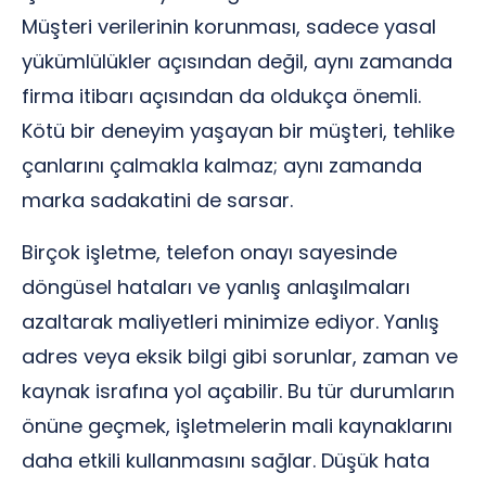
Müşteri verilerinin korunması, sadece yasal
yükümlülükler açısından değil, aynı zamanda
firma itibarı açısından da oldukça önemli.
Kötü bir deneyim yaşayan bir müşteri, tehlike
çanlarını çalmakla kalmaz; aynı zamanda
marka sadakatini de sarsar.
Birçok işletme, telefon onayı sayesinde
döngüsel hataları ve yanlış anlaşılmaları
azaltarak maliyetleri minimize ediyor. Yanlış
adres veya eksik bilgi gibi sorunlar, zaman ve
kaynak israfına yol açabilir. Bu tür durumların
önüne geçmek, işletmelerin mali kaynaklarını
daha etkili kullanmasını sağlar. Düşük hata