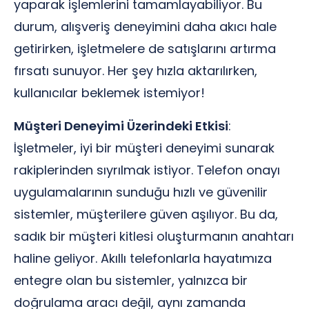
yaparak işlemlerini tamamlayabiliyor. Bu
durum, alışveriş deneyimini daha akıcı hale
getirirken, işletmelere de satışlarını artırma
fırsatı sunuyor. Her şey hızla aktarılırken,
kullanıcılar beklemek istemiyor!
Müşteri Deneyimi Üzerindeki Etkisi
:
İşletmeler, iyi bir müşteri deneyimi sunarak
rakiplerinden sıyrılmak istiyor. Telefon onayı
uygulamalarının sunduğu hızlı ve güvenilir
sistemler, müşterilere güven aşılıyor. Bu da,
sadık bir müşteri kitlesi oluşturmanın anahtarı
haline geliyor. Akıllı telefonlarla hayatımıza
entegre olan bu sistemler, yalnızca bir
doğrulama aracı değil, aynı zamanda