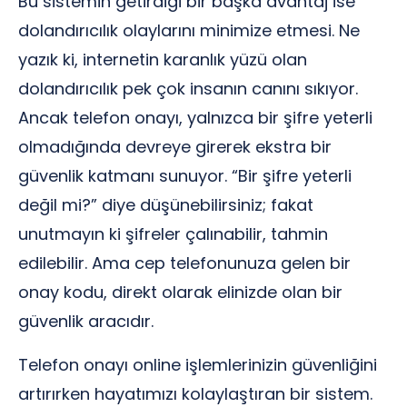
Bu sistemin getirdiği bir başka avantaj ise
dolandırıcılık olaylarını minimize etmesi. Ne
yazık ki, internetin karanlık yüzü olan
dolandırıcılık pek çok insanın canını sıkıyor.
Ancak telefon onayı, yalnızca bir şifre yeterli
olmadığında devreye girerek ekstra bir
güvenlik katmanı sunuyor. “Bir şifre yeterli
değil mi?” diye düşünebilirsiniz; fakat
unutmayın ki şifreler çalınabilir, tahmin
edilebilir. Ama cep telefonunuza gelen bir
onay kodu, direkt olarak elinizde olan bir
güvenlik aracıdır.
Telefon onayı online işlemlerinizin güvenliğini
artırırken hayatımızı kolaylaştıran bir sistem.