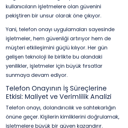
kullanıcıların işletmelere olan güvenini
pekiştiren bir unsur olarak öne çıkıyor.
Yani, telefon onayı uygulamaları sayesinde
işletmeler, hem güvenliği artırıyor hem de
müşteri etkileşimini güçlü kılıyor. Her gün
gelişen teknoloji ile birlikte bu alandaki
yenilikler, işletmeler için büyük fırsatlar
sunmaya devam ediyor.
Telefon Onayının İş Süreçlerine
Etkisi: Maliyet ve Verimlilik Analizi
Telefon onayı, dolandırıcılık ve sahtekarlığın
önüne geçer. Kişilerin kimliklerini doğrulamak,
işletmelere büyük bir güven kazandırır.