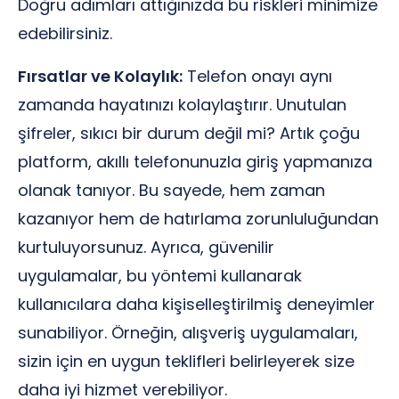
Doğru adımları attığınızda bu riskleri minimize
edebilirsiniz.
Fırsatlar ve Kolaylık:
Telefon onayı aynı
zamanda hayatınızı kolaylaştırır. Unutulan
şifreler, sıkıcı bir durum değil mi? Artık çoğu
platform, akıllı telefonunuzla giriş yapmanıza
olanak tanıyor. Bu sayede, hem zaman
kazanıyor hem de hatırlama zorunluluğundan
kurtuluyorsunuz. Ayrıca, güvenilir
uygulamalar, bu yöntemi kullanarak
kullanıcılara daha kişiselleştirilmiş deneyimler
sunabiliyor. Örneğin, alışveriş uygulamaları,
sizin için en uygun teklifleri belirleyerek size
daha iyi hizmet verebiliyor.