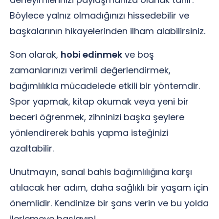
Böylece yalnız olmadığınızı hissedebilir ve
başkalarının hikayelerinden ilham alabilirsiniz.
Son olarak,
hobi edinmek
ve boş
zamanlarınızı verimli değerlendirmek,
bağımlılıkla mücadelede etkili bir yöntemdir.
Spor yapmak, kitap okumak veya yeni bir
beceri öğrenmek, zihninizi başka şeylere
yönlendirerek bahis yapma isteğinizi
azaltabilir.
Unutmayın, sanal bahis bağımlılığına karşı
atılacak her adım, daha sağlıklı bir yaşam için
önemlidir. Kendinize bir şans verin ve bu yolda
ilerlemeye başlayın!