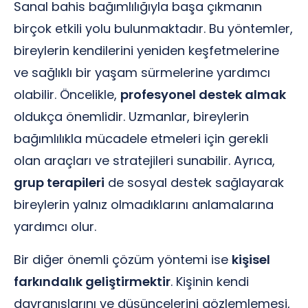
Sanal bahis bağımlılığıyla başa çıkmanın
birçok etkili yolu bulunmaktadır. Bu yöntemler,
bireylerin kendilerini yeniden keşfetmelerine
ve sağlıklı bir yaşam sürmelerine yardımcı
olabilir. Öncelikle,
profesyonel destek almak
oldukça önemlidir. Uzmanlar, bireylerin
bağımlılıkla mücadele etmeleri için gerekli
olan araçları ve stratejileri sunabilir. Ayrıca,
grup terapileri
de sosyal destek sağlayarak
bireylerin yalnız olmadıklarını anlamalarına
yardımcı olur.
Bir diğer önemli çözüm yöntemi ise
kişisel
farkındalık geliştirmektir
. Kişinin kendi
davranışlarını ve düşüncelerini gözlemlemesi,