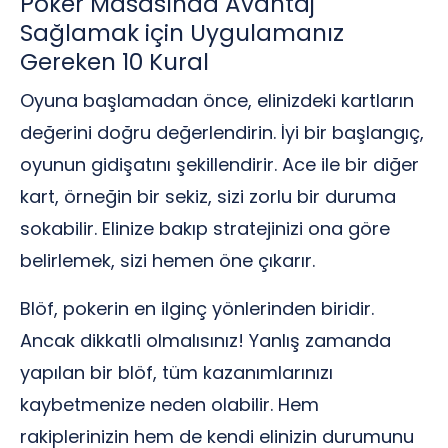
Poker Masasında Avantaj
Sağlamak için Uygulamanız
Gereken 10 Kural
Oyuna başlamadan önce, elinizdeki kartların
değerini doğru değerlendirin. İyi bir başlangıç,
oyunun gidişatını şekillendirir. Ace ile bir diğer
kart, örneğin bir sekiz, sizi zorlu bir duruma
sokabilir. Elinize bakıp stratejinizi ona göre
belirlemek, sizi hemen öne çıkarır.
Blöf, pokerin en ilginç yönlerinden biridir.
Ancak dikkatli olmalısınız! Yanlış zamanda
yapılan bir blöf, tüm kazanımlarınızı
kaybetmenize neden olabilir. Hem
rakiplerinizin hem de kendi elinizin durumunu