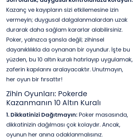
Kazanç ve kayıpların sizi etkilemesine izin
vermeyin; duygusal dalgalanmalardan uzak
durarak daha sağlam kararlar alabilirsiniz.
Poker, yalnızca şansla değil; zihinsel
dayanıklılıkla da oynanan bir oyundur. İşte bu
yüzden, bu 10 altın kuralı hatırlayıp uygulamak,
zaferin kapılarını aralayacaktır. Unutmayın,
her oyun bir fırsattır!
Zihin Oyunları: Pokerde
Kazanmanın 10 Altın Kuralı
1. Dikkatinizi Dağıtmayın:
Poker masasında,
dikkatinizin dağılması çok kolaydır. Ancak,
oyunun her anına odaklanmalısınız.