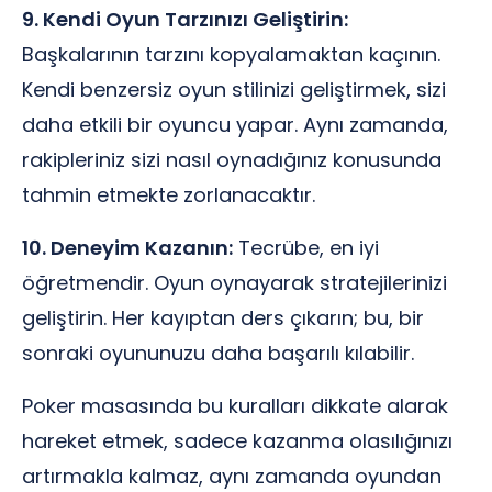
9. Kendi Oyun Tarzınızı Geliştirin:
Başkalarının tarzını kopyalamaktan kaçının.
Kendi benzersiz oyun stilinizi geliştirmek, sizi
daha etkili bir oyuncu yapar. Aynı zamanda,
rakipleriniz sizi nasıl oynadığınız konusunda
tahmin etmekte zorlanacaktır.
10. Deneyim Kazanın:
Tecrübe, en iyi
öğretmendir. Oyun oynayarak stratejilerinizi
geliştirin. Her kayıptan ders çıkarın; bu, bir
sonraki oyununuzu daha başarılı kılabilir.
Poker masasında bu kuralları dikkate alarak
hareket etmek, sadece kazanma olasılığınızı
artırmakla kalmaz, aynı zamanda oyundan