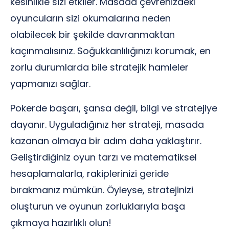
kesinlikle sizi etkiler. Masada çevrenizdeki
oyuncuların sizi okumalarına neden
olabilecek bir şekilde davranmaktan
kaçınmalısınız. Soğukkanlılığınızı korumak, en
zorlu durumlarda bile stratejik hamleler
yapmanızı sağlar.
Pokerde başarı, şansa değil, bilgi ve stratejiye
dayanır. Uyguladığınız her strateji, masada
kazanan olmaya bir adım daha yaklaştırır.
Geliştirdiğiniz oyun tarzı ve matematiksel
hesaplamalarla, rakiplerinizi geride
bırakmanız mümkün. Öyleyse, stratejinizi
oluşturun ve oyunun zorluklarıyla başa
çıkmaya hazırlıklı olun!