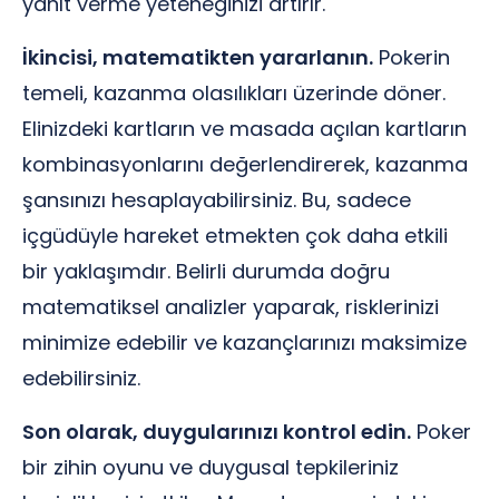
yanıt verme yeteneğinizi artırır.
İkincisi, matematikten yararlanın.
Pokerin
temeli, kazanma olasılıkları üzerinde döner.
Elinizdeki kartların ve masada açılan kartların
kombinasyonlarını değerlendirerek, kazanma
şansınızı hesaplayabilirsiniz. Bu, sadece
içgüdüyle hareket etmekten çok daha etkili
bir yaklaşımdır. Belirli durumda doğru
matematiksel analizler yaparak, risklerinizi
minimize edebilir ve kazançlarınızı maksimize
edebilirsiniz.
Son olarak, duygularınızı kontrol edin.
Poker
bir zihin oyunu ve duygusal tepkileriniz