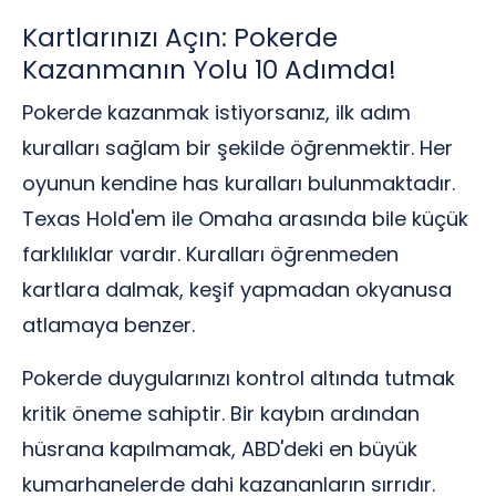
Kartlarınızı Açın: Pokerde
Kazanmanın Yolu 10 Adımda!
Pokerde kazanmak istiyorsanız, ilk adım
kuralları sağlam bir şekilde öğrenmektir. Her
oyunun kendine has kuralları bulunmaktadır.
Texas Hold'em ile Omaha arasında bile küçük
farklılıklar vardır. Kuralları öğrenmeden
kartlara dalmak, keşif yapmadan okyanusa
atlamaya benzer.
Pokerde duygularınızı kontrol altında tutmak
kritik öneme sahiptir. Bir kaybın ardından
hüsrana kapılmamak, ABD'deki en büyük
kumarhanelerde dahi kazananların sırrıdır.