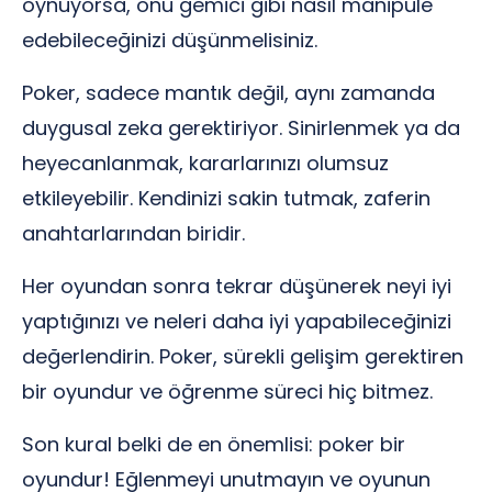
oynuyorsa, onu gemici gibi nasıl manipüle
edebileceğinizi düşünmelisiniz.
Poker, sadece mantık değil, aynı zamanda
duygusal zeka gerektiriyor. Sinirlenmek ya da
heyecanlanmak, kararlarınızı olumsuz
etkileyebilir. Kendinizi sakin tutmak, zaferin
anahtarlarından biridir.
Her oyundan sonra tekrar düşünerek neyi iyi
yaptığınızı ve neleri daha iyi yapabileceğinizi
değerlendirin. Poker, sürekli gelişim gerektiren
bir oyundur ve öğrenme süreci hiç bitmez.
Son kural belki de en önemlisi: poker bir
oyundur! Eğlenmeyi unutmayın ve oyunun