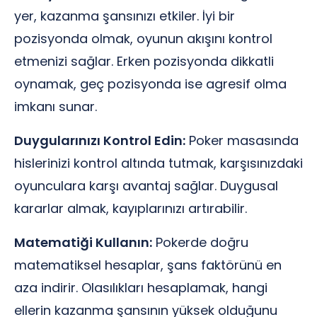
yer, kazanma şansınızı etkiler. İyi bir
pozisyonda olmak, oyunun akışını kontrol
etmenizi sağlar. Erken pozisyonda dikkatli
oynamak, geç pozisyonda ise agresif olma
imkanı sunar.
Duygularınızı Kontrol Edin:
Poker masasında
hislerinizi kontrol altında tutmak, karşısınızdaki
oyunculara karşı avantaj sağlar. Duygusal
kararlar almak, kayıplarınızı artırabilir.
Matematiği Kullanın:
Pokerde doğru
matematiksel hesaplar, şans faktörünü en
aza indirir. Olasılıkları hesaplamak, hangi
ellerin kazanma şansının yüksek olduğunu