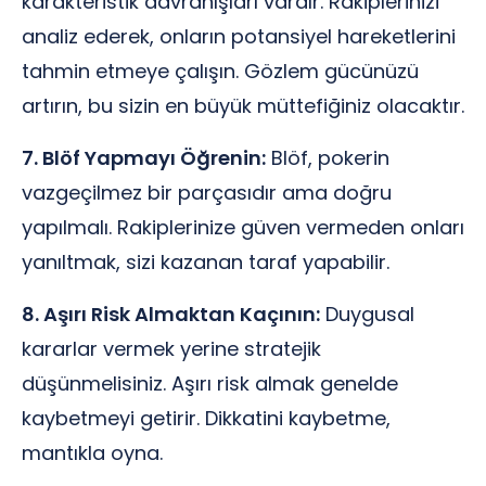
karakteristik davranışları vardır. Rakiplerinizi
analiz ederek, onların potansiyel hareketlerini
tahmin etmeye çalışın. Gözlem gücünüzü
artırın, bu sizin en büyük müttefiğiniz olacaktır.
7. Blöf Yapmayı Öğrenin:
Blöf, pokerin
vazgeçilmez bir parçasıdır ama doğru
yapılmalı. Rakiplerinize güven vermeden onları
yanıltmak, sizi kazanan taraf yapabilir.
8. Aşırı Risk Almaktan Kaçının:
Duygusal
kararlar vermek yerine stratejik
düşünmelisiniz. Aşırı risk almak genelde
kaybetmeyi getirir. Dikkatini kaybetme,
mantıkla oyna.