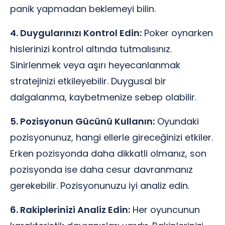
panik yapmadan beklemeyi bilin.
4. Duygularınızı Kontrol Edin:
Poker oynarken
hislerinizi kontrol altında tutmalısınız.
Sinirlenmek veya aşırı heyecanlanmak
stratejinizi etkileyebilir. Duygusal bir
dalgalanma, kaybetmenize sebep olabilir.
5. Pozisyonun Gücünü Kullanın:
Oyundaki
pozisyonunuz, hangi ellerle gireceğinizi etkiler.
Erken pozisyonda daha dikkatli olmanız, son
pozisyonda ise daha cesur davranmanız
gerekebilir. Pozisyonunuzu iyi analiz edin.
6. Rakiplerinizi Analiz Edin:
Her oyuncunun