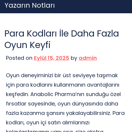
Skip
Yazarın Notları
to
content
Para Kodları İle Daha Fazla
Oyun Keyfi
Posted on
Eylül 15, 2025
by
admin
Oyun deneyiminizi bir üst seviyeye taşımak
için para kodlarını kullanmanın avantajlarını
keşfedin. Anabolic Pharma’nın sunduğu özel
fırsatlar sayesinde, oyun dünyasında daha
fazla kazanma şansını yakalayabilirsiniz. Para
kodları, oyun içi satın alımlarınızı
kolaylaştırmanın yanı sıra, size ekstra