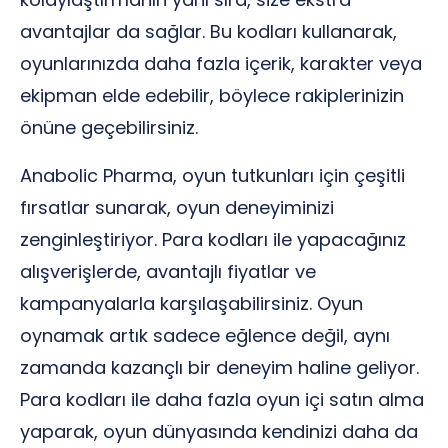
avantajlar da sağlar. Bu kodları kullanarak,
oyunlarınızda daha fazla içerik, karakter veya
ekipman elde edebilir, böylece rakiplerinizin
önüne geçebilirsiniz.
Anabolic Pharma, oyun tutkunları için çeşitli
fırsatlar sunarak, oyun deneyiminizi
zenginleştiriyor. Para kodları ile yapacağınız
alışverişlerde, avantajlı fiyatlar ve
kampanyalarla karşılaşabilirsiniz. Oyun
oynamak artık sadece eğlence değil, aynı
zamanda kazançlı bir deneyim haline geliyor.
Para kodları ile daha fazla oyun içi satın alma
yaparak, oyun dünyasında kendinizi daha da