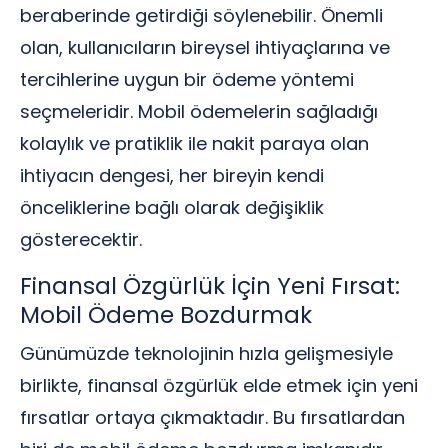
beraberinde getirdiği söylenebilir. Önemli
olan, kullanıcıların bireysel ihtiyaçlarına ve
tercihlerine uygun bir ödeme yöntemi
seçmeleridir. Mobil ödemelerin sağladığı
kolaylık ve pratiklik ile nakit paraya olan
ihtiyacın dengesi, her bireyin kendi
önceliklerine bağlı olarak değişiklik
gösterecektir.
Finansal Özgürlük İçin Yeni Fırsat:
Mobil Ödeme Bozdurmak
Günümüzde teknolojinin hızla gelişmesiyle
birlikte, finansal özgürlük elde etmek için yeni
fırsatlar ortaya çıkmaktadır. Bu fırsatlardan