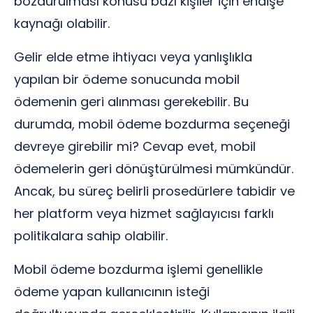
bozdurulması konusu bazı kişiler için endişe
kaynağı olabilir.
Gelir elde etme ihtiyacı veya yanlışlıkla
yapılan bir ödeme sonucunda mobil
ödemenin geri alınması gerekebilir. Bu
durumda, mobil ödeme bozdurma seçeneği
devreye girebilir mi? Cevap evet, mobil
ödemelerin geri dönüştürülmesi mümkündür.
Ancak, bu süreç belirli prosedürlere tabidir ve
her platform veya hizmet sağlayıcısı farklı
politikalara sahip olabilir.
Mobil ödeme bozdurma işlemi genellikle
ödeme yapan kullanıcının isteği