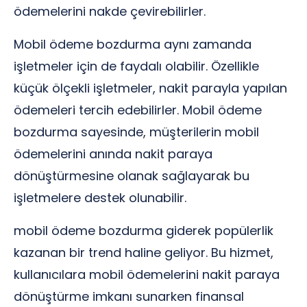
ödemelerini nakde çevirebilirler.
Mobil ödeme bozdurma aynı zamanda
işletmeler için de faydalı olabilir. Özellikle
küçük ölçekli işletmeler, nakit parayla yapılan
ödemeleri tercih edebilirler. Mobil ödeme
bozdurma sayesinde, müşterilerin mobil
ödemelerini anında nakit paraya
dönüştürmesine olanak sağlayarak bu
işletmelere destek olunabilir.
mobil ödeme bozdurma giderek popülerlik
kazanan bir trend haline geliyor. Bu hizmet,
kullanıcılara mobil ödemelerini nakit paraya
dönüştürme imkanı sunarken finansal