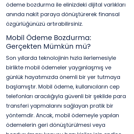
ödeme bozdurma ile elinizdeki dijital varlıkları
anında nakit paraya dönüştürerek finansal
özgürlüğünüzü artırabilirsiniz.
Mobil Ödeme Bozdurma:
Gerçekten Mümkün mü?
Son yıllarda teknolojinin hızla ilerlemesiyle
birlikte mobil ödemeler yaygınlaşmış ve
günlük hayatımızda önemli bir yer tutmaya
başlamıştır. Mobil ödeme, kullanıcıların cep
telefonları aracılığıyla güvenli bir şekilde para
transferi yapmalarını sağlayan pratik bir
yöntemdir. Ancak, mobil ödemeyle yapılan
ödemelerin geri dönüştürülmesi veya