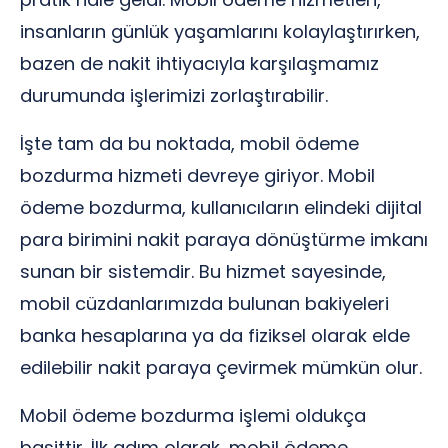
insanların günlük yaşamlarını kolaylaştırırken,
bazen de nakit ihtiyacıyla karşılaşmamız
durumunda işlerimizi zorlaştırabilir.
İşte tam da bu noktada, mobil ödeme
bozdurma hizmeti devreye giriyor. Mobil
ödeme bozdurma, kullanıcıların elindeki dijital
para birimini nakit paraya dönüştürme imkanı
sunan bir sistemdir. Bu hizmet sayesinde,
mobil cüzdanlarımızda bulunan bakiyeleri
banka hesaplarına ya da fiziksel olarak elde
edilebilir nakit paraya çevirmek mümkün olur.
Mobil ödeme bozdurma işlemi oldukça
basittir. İlk adım olarak, mobil ödeme