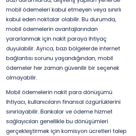
mobil ödemeleri kabul etmeyen veya sınırlı
kabul eden noktalar olabilir. Bu durumda,
mobil ödemelerin avantajlarından
yararlanmak için nakit paraya ihtiyaç
duyulabilir. Ayrıca, bazı bölgelerde internet
bağlantısı sorunu yaşandığından, mobil
ödemeler her zaman güvenilir bir seçenek
olmayabilir.
Mobil ödemelerin nakit para dönüşümü
ihtiyacı, kullanıcıların finansal özgürlüklerini
sınırlayabilir. Bankalar ve ödeme hizmet
sağlayıcıları genellikle bu dönüşümleri
gerçekleştirmek için komisyon ücretleri talep