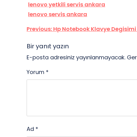
lenovo yetkili servis ankara
lenovo servis ankara
Yazı
Previous:
Hp Notebook Klavye Degisimi N
gezinmesi
Bir yanıt yazın
E-posta adresiniz yayınlanmayacak.
Ger
Yorum
*
Ad
*