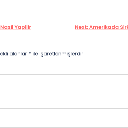
asil Yapilir
Next:
Amerikada Sirk
ekli alanlar
*
ile işaretlenmişlerdir