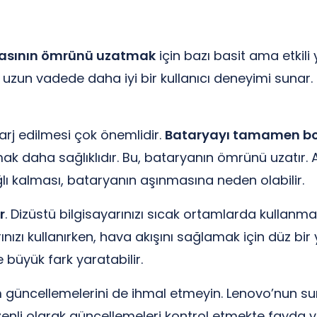
ryasının ömrünü uzatmak
için bazı basit ama etkil
zun vadede daha iyi bir kullanıcı deneyimi sunar. P
arj edilmesi çok önemlidir.
Bataryayı tamamen bo
k daha sağlıklıdır. Bu, bataryanın ömrünü uzatır. Ay
ağlı kalması, bataryanın aşınmasına neden olabilir.
r
. Dizüstü bilgisayarınızı sıcak ortamlarda kullanma
ınızı kullanırken, hava akışını sağlamak için düz bi
 büyük fark yaratabilir.
ım güncellemelerini de ihmal etmeyin. Lenovo’nun 
üzenli olarak güncellemeleri kontrol etmekte fayda v