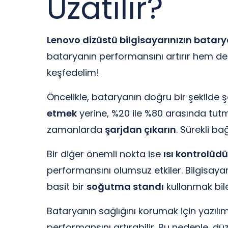
Uzatılır?
Lenovo dizüstü bilgisayarınızın bata
bataryanın performansını artırır hem de u
keşfedelim!
Öncelikle, bataryanın doğru bir şekilde ş
etmek
yerine, %20 ile %80 arasında tutma
zamanlarda
şarjdan çıkarın
. Sürekli b
Bir diğer önemli nokta ise
ısı kontrolüdü
performansını olumsuz etkiler. Bilgisayar
basit bir
soğutma standı
kullanmak bile
Bataryanın sağlığını korumak için yazıl
performansını artırabilir. Bu nedenle, d