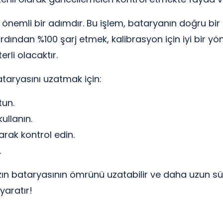
önemli bir adımdır. Bu işlem, bataryanın doğru bir 
dından %100 şarj etmek, kalibrasyon için iyi bir yön
rli olacaktır.
ataryasını uzatmak için:
tun.
ullanın.
arak kontrol edin.
.
nızın bataryasının ömrünü uzatabilir ve daha uzun sür
yaratır!