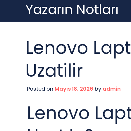
Yazarın Notları
Skip
to
content
Lenovo Lapt
Uzatilir
Posted on
Mayıs 18, 2026
by
admin
Lenovo Lap