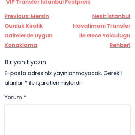
VIP Transfer Istanbul Festpreis
Yazı
Previous:
Mersin
Next:
İstanbul
gezinmesi
Gunluk Kiralik
Havalimani Transfer
Dairelerde Uygun
İle Gece Yolculugu
Konaklama
Rehberi
Bir yanıt yazın
E-posta adresiniz yayınlanmayacak.
Gerekli
alanlar
*
ile işaretlenmişlerdir
Yorum
*