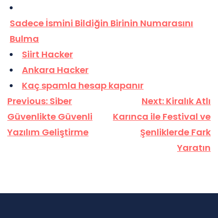
Sadece İsmini Bildiğin Birinin Numarasını
Bulma
Siirt Hacker
Ankara Hacker
Kaç spamla hesap kapanır
Yazı
Previous:
Siber
Next:
Kiralık Atlı
gezinmesi
Güvenlikte Güvenli
Karınca ile Festival ve
Yazılım Geliştirme
Şenliklerde Fark
Yaratın