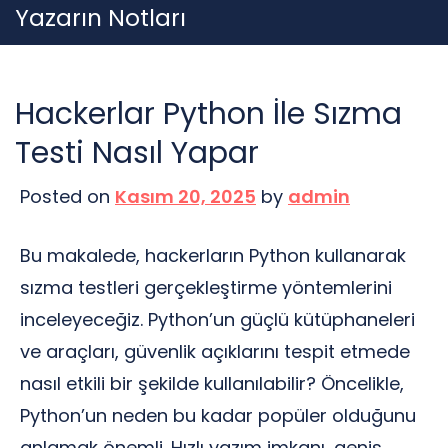
Skip
Yazarın Notları
to
content
Hackerlar Python İle Sızma
Testi Nasıl Yapar
Posted on
Kasım 20, 2025
by
admin
Bu makalede, hackerların Python kullanarak
sızma testleri gerçekleştirme yöntemlerini
inceleyeceğiz. Python’un güçlü kütüphaneleri
ve araçları, güvenlik açıklarını tespit etmede
nasıl etkili bir şekilde kullanılabilir? Öncelikle,
Python’un neden bu kadar popüler olduğunu
anlamak önemli. Hızlı yazım imkanı, geniş