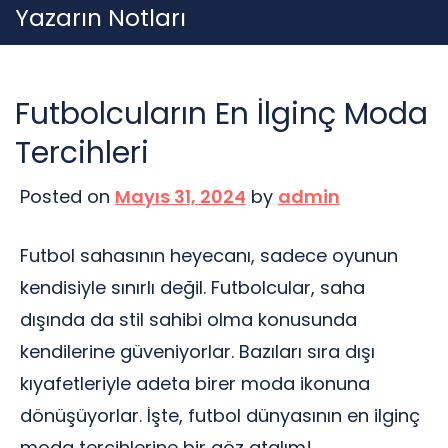
Skip
Yazarın Notları
to
content
Futbolcuların En İlginç Moda
Tercihleri
Posted on
Mayıs 31, 2024
by
admin
Futbol sahasının heyecanı, sadece oyunun
kendisiyle sınırlı değil. Futbolcular, saha
dışında da stil sahibi olma konusunda
kendilerine güveniyorlar. Bazıları sıra dışı
kıyafetleriyle adeta birer moda ikonuna
dönüşüyorlar. İşte, futbol dünyasının en ilginç
moda tercihlerine bir göz atalım!