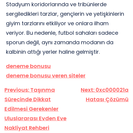
Stadyum koridorlarında ve tribünlerde
sergiledikleri tarzlar, gençlerin ve yetişkinlerin
giyim tarzlarını etkiliyor ve onlara ilham
veriyor. Bu nedenle, futbol sahaları sadece
sporun değil, aynı zamanda modanın da
kalbinin attığı yerler haline gelmiştir.
deneme bonusu
deneme bonusu veren siteler
Yazı
Previous:
Taşınma
Next:
0xc000021a
gezinmesi
Sürecinde Dikkat
Hatası Çözümü
Edilmesi Gerekenler
Uluslararası Evden Eve
Nakliyat Rehberi