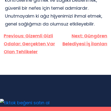
kontrollerine gitmek ve sağlıklı beslenmek,
güvenli bir nefes için temel adımlardır.
Unutmayalım ki ağız hijyenimizi ihmal etmek,
genel sağlığımızı da olumsuz etkileyebilir.
Yazı
Previous:
Gizemli Gizli
Next:
Güngören
gezinmesi
Odalar: Gerçekten Var
Belediyesi İş İlanları
Olan Tehlikeler